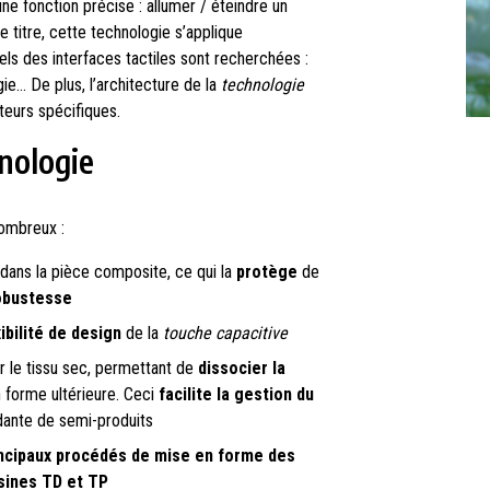
une fonction précise : allumer / éteindre un
e titre, cette technologie s’applique
ls des interfaces tactiles sont recherchées :
gie… De plus, l’architecture de la
technologie
teurs spécifiques.
nologie
nombreux :
dans la pièce composite, ce qui la
protège
de
obustesse
xibilité de design
de la
touche capacitive
r le tissu sec, permettant de
dissocier la
 forme ultérieure. Ceci
facilite la gestion du
ndante de semi-produits
incipaux procédés de mise en forme des
sines TD et TP