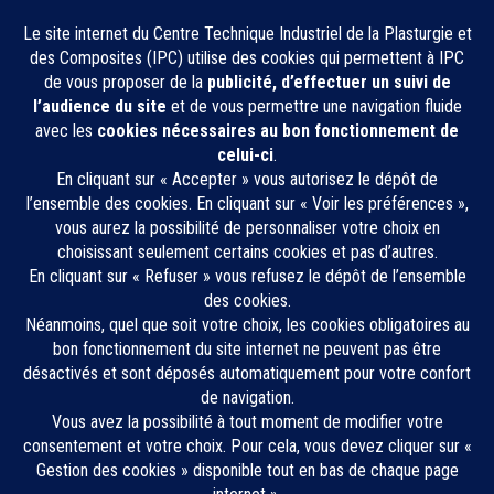
CONTACT
IPC, Innovation Plasturgie Composites
2, rue Pierre et Marie Curie
01100 Bellignat
Restez informé·e !
Inscrivez-vous à notre newsletter
E-mail professionnel
*
*
Consentement
*
*
J'accepte de recevoir des communications de CT-IPC
*