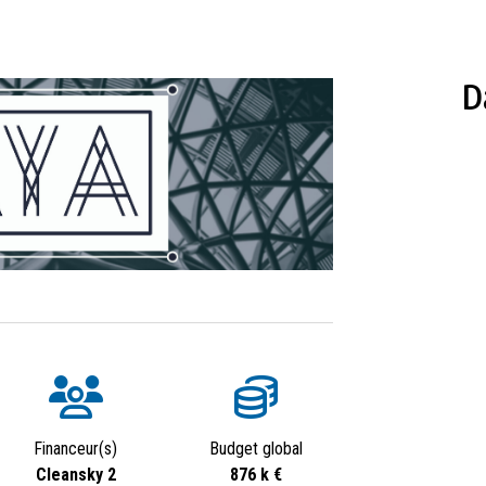
D
Financeur(s)
Budget global
Cleansky 2
876 k €