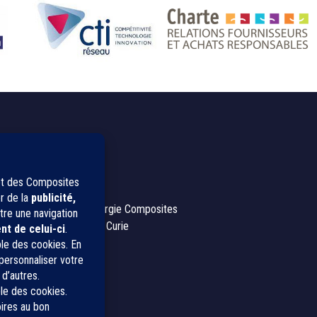
CONTACT
IPC, Innovation Plasturgie Composites
2, rue Pierre et Marie Curie
01100 Bellignat