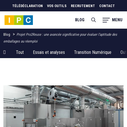
TÉLÉDÉCLARATION
VOS OUTILS
RECRUTEMENT
CONTACT
MENU
BLOG
>
Blog
Projet Pro2Reuse : une avancée significative pour évaluer l’aptitude des
emballages au réemploi
Tout
Essais et analyses
Transition Numérique
Out