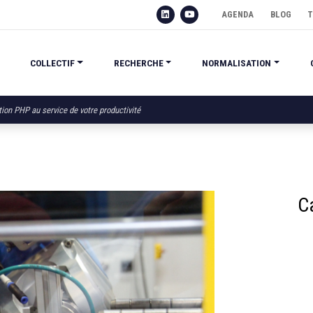
AGENDA
BLOG
T
COLLECTIF
RECHERCHE
NORMALISATION
ution PHP au service de votre productivité
C