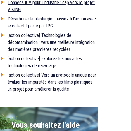
Données ICV pour l’industrie : cap vers le projet
VIKING
Décarboner la plasturgie : passez à l’action avec
le collectif porté par IPC
[action collective] Technologies de
décontamination : vers une meilleure intégration
des matières premières recyclées
[action collective] Explorez les nouvelles
technologies de recyclage
[action collective] Vers un protocole unique pour
évaluer les impuretés dans les films plastiques :
un projet pour améliorer la qualité
Vous souhaitez l'aide