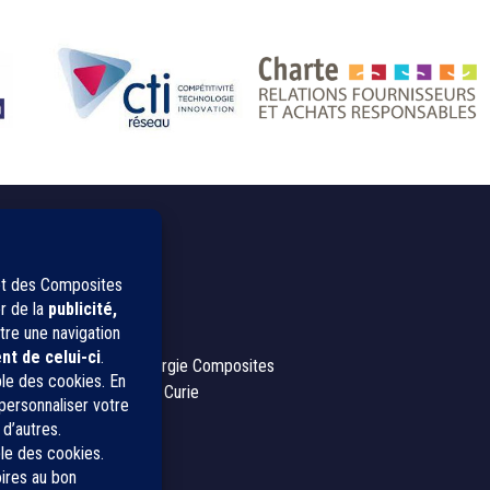
CONTACT
IPC, Innovation Plasturgie Composites
2, rue Pierre et Marie Curie
01100 Bellignat