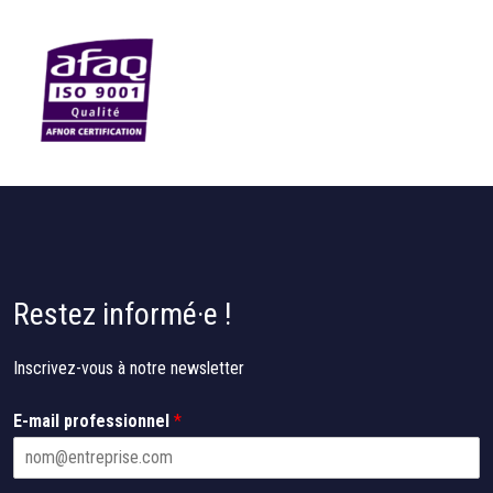
Restez informé·e !
Inscrivez-vous à notre newsletter
p
E-mail professionnel
*
r
o
f