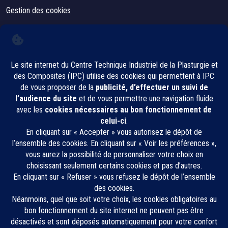
Gestion des cookies
CONTACT
IPC, Innovation Plasturgie Composites
2, rue Pierre et Marie Curie
01100 Bellignat
Restez informé·e !
Inscrivez-vous à notre newsletter
E-mail professionnel
*